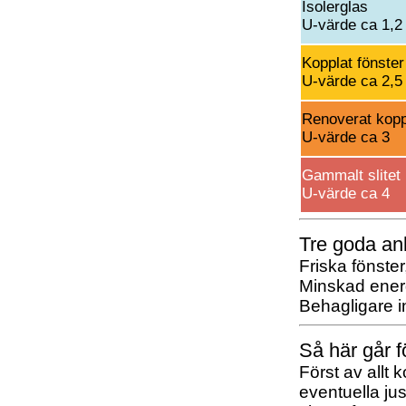
Isolerglas
U-värde ca 1,2
Kopplat fönste
U-värde ca 2,5
Renoverat kopp
U-värde ca 3
Gammalt slitet 
U-värde ca 4
Tre goda anl
Friska fönster
Minskad energ
Behagligare 
Så här går f
Först av allt 
eventuella jus