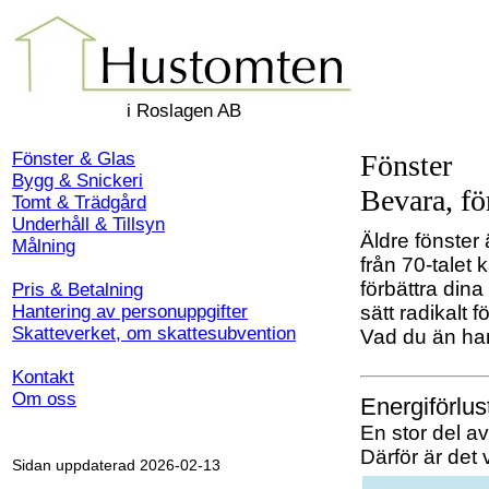
i Roslagen AB
Fönster & Glas
Fönster
Bygg & Snickeri
Bevara, fö
Tomt & Trädgård
Underhåll & Tillsyn
Äldre fönster 
Målning
från 70-talet
förbättra dina
Pris & Betalning
Hantering av personuppgifter
sätt radikalt f
Skatteverket, om skattesubvention
Vad du än har
Kontakt
Om oss
Energiförlus
En stor del a
Därför är det v
Sidan uppdaterad 2026-02-13