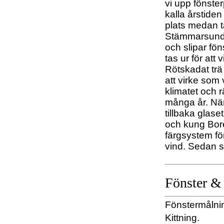
vi upp fönste
kalla årstide
plats medan t
Stämmarsund, v
och slipar fö
tas ur för att
Rötskadat trä 
att virke som 
klimatet och r
många år. När
tillbaka glas
och kung Bore
färgsystem för
vind. Sedan s
Fönster & 
Fönstermålni
Kittning.